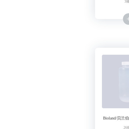
3
Bioland/贝
26