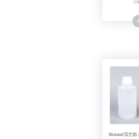
37
Bioland/贝