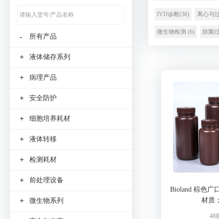
IVD诊断(36)
离心与过滤
微生物检测 (6)
除菌过滤
-
所有产品
+
液体储存系列
+
病理产品
+
安全防护
+
细胞培养耗材
+
液体转移
+
检测耗材
+
前处理设备
Bioland 棕色
材质
+
微生物系列
48